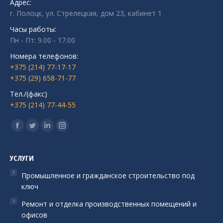
Адрес:
г. Полоцк, ул. Стрелецкая, дом 23, кабинет 1
Часы работы:
Пн - Пт: 9.00 - 17.00
Номера телефонов:
+375 (214) 77-17-17
+375 (29) 658-71-77
Тел./(факс)
+375 (214) 77-44-55
Ищите нас:
Страница
Страница
Страница
Страница
Facebook
Twitter
Linkedin
Instagram
открывается
открывается
открывается
открывается
УСЛУГИ
в
в
в
в
Промышленное и гражданское строительство под
новом
новом
новом
новом
ключ
окне
окне
окне
окне
Ремонт и отделка производственных помещений и
офисов